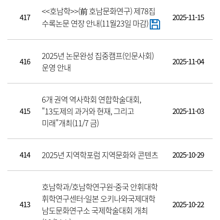
<<호남학>>(前 호남문화연구) 제78집
417
2025-11-15
수록논문 연장 안내(11월23일 마감)
2025년 논문완성 집중캠프(인문사회)
416
2025-11-04
운영 안내
6개 권역 역사학회 연합학술대회,
"13도제의 과거와 현재, 그리고
415
2025-11-03
미래"개최(11/7 금)
2025년 지역학포럼 지역문화와 콘텐츠
414
2025-10-29
호남학과/호남학연구원-중국 안휘대학
휘학연구센터-일본 오키나와국제대학
413
2025-10-22
남도문화연구소 국제학술대회 개최