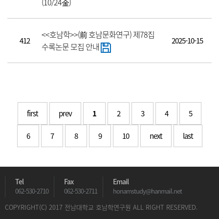
(10/24金)
<<호남학>>(前 호남문화연구) 제78집
412
2025-10-15
수록논문 모집 안내
first
prev
1
2
3
4
5
6
7
8
9
10
next
last
Tel
Fax
Email
062-530-2710
062-530-2711
honamstudy@hanmail.net
COPYRIGHT(C) 2017 전남대학교 호남학연구원
ALL RIGHT RESERVED.