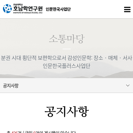
본문 바로가기
소통마당
분권 시대 횡단적 보편학으로서 감성인문학: 장소‧매체‧서사
인문한국플러스사업단
공지사항
공지사항